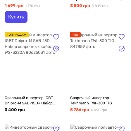
сварочных кабелей WS-3216C
1 699 грн
3 500 грн
1 770 грн
3 849 грн
Купить
ТОП ПРОДАЖ
−5%
Сварочный инвертор IGBT
Сварочный инвертор
Dnipro-M SAB-15D+ Набор
Tekhmann TWI-300 TIG
сварочных кабелей WS-3220A
3 400 грн
5 786 грн
6 090 грн