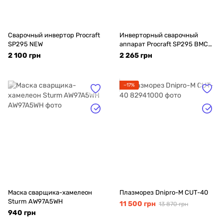
Сварочный инвертор Procraft
Инверторный сварочный
SP295 NEW
аппарат Procraft SP295 ВМС
(КЕЙС)
2 100 грн
2 265 грн
−17%
Маска сварщика-хамелеон
Плазморез Dnipro-M CUT-40
Sturm AW97A5WH
11 500 грн
13 870 грн
940 грн