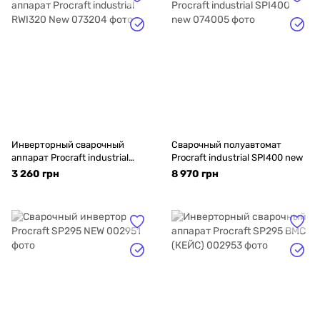
Инверторный сварочный
Сварочный полуавтомат
аппарат Procraft industrial
Procraft industrial SPI400 new
RWI320 New
3 260 грн
8 970 грн