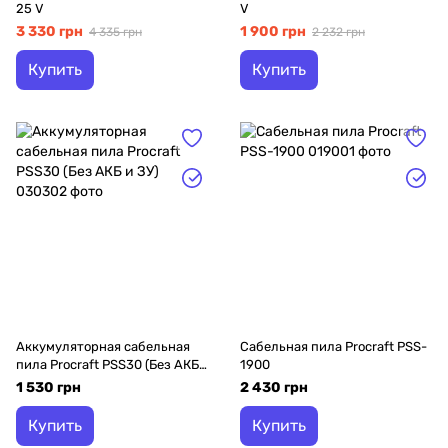
25 V
V
3 330 грн
1 900 грн
4 335 грн
2 232 грн
Купить
Купить
Аккумуляторная сабельная
Сабельная пила Procraft PSS-
пила Procraft PSS30 (Без АКБ
1900
и ЗУ)
1 530 грн
2 430 грн
Купить
Купить