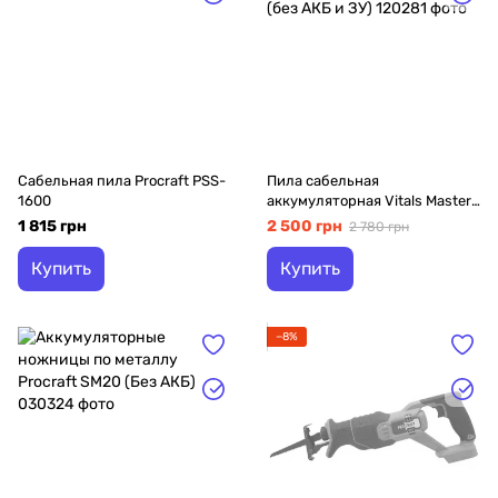
Сабельная пила Procraft PSS-
Пила сабельная
1600
аккумуляторная Vitals Master
ATz 1822Pp SmartLine (без
1 815 грн
2 500 грн
2 780 грн
АКБ и ЗУ)
Купить
Купить
−8%