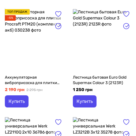
ТОП ПРОДАЖ
−5%
Аккумуляторная
Лестница бытовая Euro Gold
виброприсоска для плитки
Supermax Colour 3 (2123R)
Procraft PTM20 (комплект с
2 190 грн
1 250 грн
2 295 грн
акб)
Купить
Купить