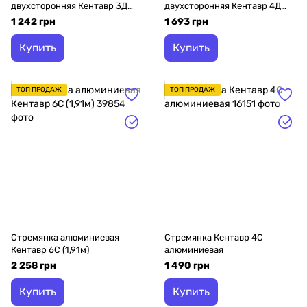
двухсторонняя Кентавр 3Д
двухсторонняя Кентавр 4Д
2х3
2х4
1 242 грн
1 693 грн
Купить
Купить
ТОП ПРОДАЖ
ТОП ПРОДАЖ
Стремянка алюминиевая
Стремянка Кентавр 4С
Кентавр 6С (1,91м)
алюминиевая
2 258 грн
1 490 грн
Купить
Купить