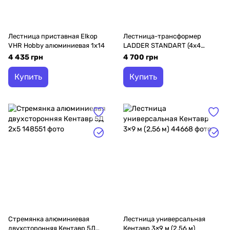
Лестница приставная Elkop
Лестница-трансформер
VHR Hobby алюминиевая 1x14
LADDER STANDART (4х4
ступени) (190-9404)
4 435 грн
4 700 грн
Купить
Купить
Стремянка алюминиевая
Лестница универсальная
двухсторонняя Кентавр 5Д
Кентавр 3×9 м (2,56 м)