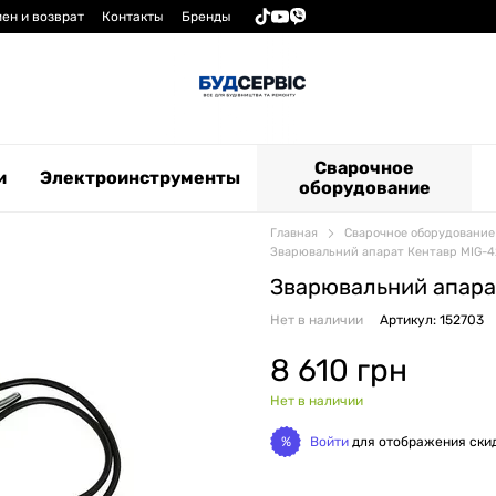
ен и возврат
Контакты
Бренды
Сварочное
и
Электроинструменты
оборудование
Главная
Сварочное оборудование
Зварювальний апарат Кентавр MIG-42
Зварювальний апарат
Нет в наличии
Артикул: 152703
8 610 грн
Нет в наличии
Войти
для отображения ски
%