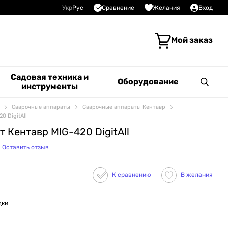
Сравнение
Укр
Рус
Желания
Вход
Мой заказ
Садовая техника и
Оборудование
инструменты
Сварочные аппараты
Сварочные аппараты Кентавр
0 DigitAll
 Кентавр MIG-420 DigitAll
Оставить отзыв
К сравнению
В желания
дки