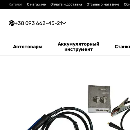
Перейти к основному контенту
Каталог
О магазине
Оплата и доставка
Отзывы о магазине
Обм
+38 093 662-45-21
Аккумуляторный
Автотовары
Станк
инструмент