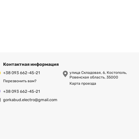
о проводити розпилювання та здійснювати роботи тривалий
ки під час роботи з пилкою передбачено захисний кожух,
ск під час підняття пилки.
Контактная информация
+38 093 662-45-21
улица Складовая, 6, Костополь,
Ровенская область, 35000
Перезвонить вам?
Карта проезда
+38 093 662-45-21
gorkabud.electro@gmail.com