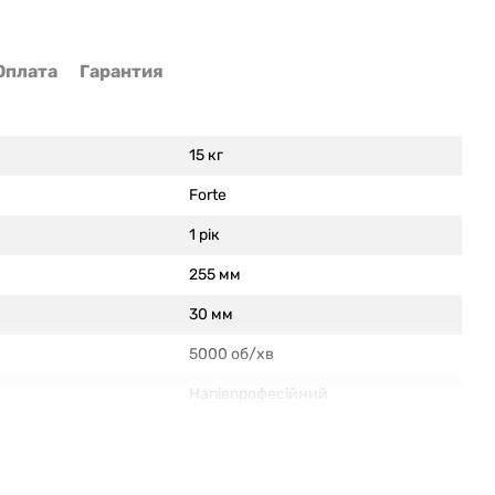
Оплата
Гарантия
15 кг
Forte
1 рік
255 мм
30 мм
5000 об/хв
Напівпрофесійний
Китай
Так