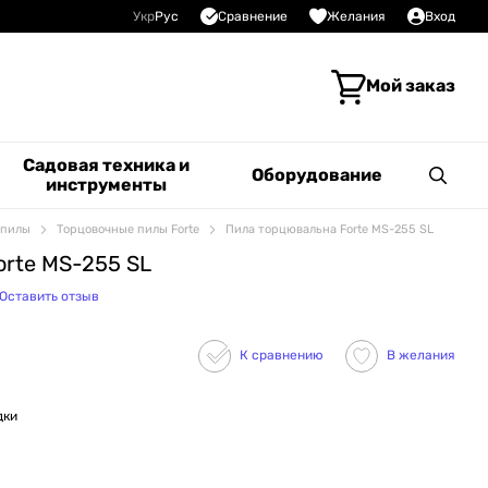
Сравнение
Укр
Рус
Желания
Вход
Мой заказ
Садовая техника и
Оборудование
инструменты
 пилы
Торцовочные пилы Forte
Пила торцювальна Forte MS-255 SL
rte MS-255 SL
Оставить отзыв
К сравнению
В желания
дки