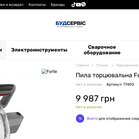
ен и возврат
Контакты
Бренды
Сварочное
и
Электроинструменты
оборудование
Главная
Станки
Торцовочные
Пила торцювальна Fo
Нет в наличии
Артикул: 77400
9 987 грн
Нет в наличии
Войти
для отображения ски
%