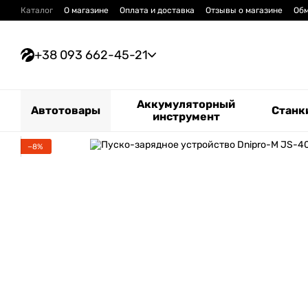
Перейти к основному контенту
Каталог
О магазине
Оплата и доставка
Отзывы о магазине
Обм
+38 093 662-45-21
Аккумуляторный
Автотовары
Станк
инструмент
−8%