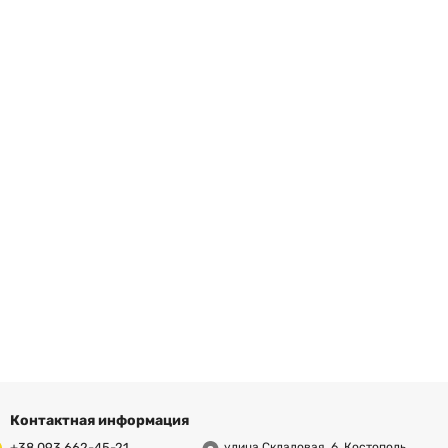
Контактная информация
+38 093 662-45-21
улица Складовая, 6, Костополь,