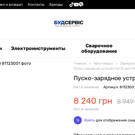
ен и возврат
Контакты
Бренды
Сварочное
и
Электроинструменты
оборудование
Главная
Автотовары
Зарядные
Пуско-зарядное устройство Dnipro-
Пуско-зарядное уст
Нет в наличии
Артикул: 8112300
8 240 грн
8 949
Нет в наличии
Войти
для отображения ски
%