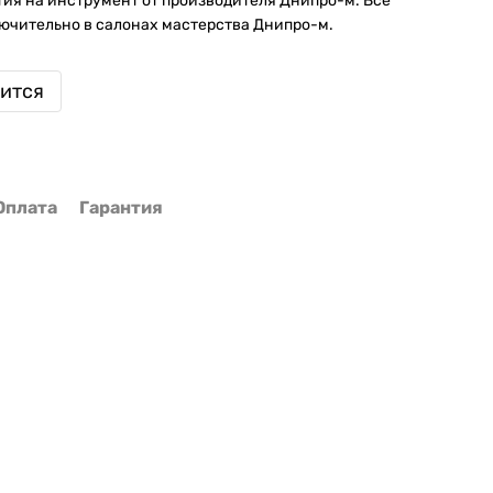
ия на инструмент от производителя Днипро-м. Все
ючительно в салонах мастерства Днипро-м.
вится
Оплата
Гарантия