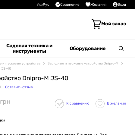
Сравнение
Укр
Рус
Желания
Вход
Мой заказ
Садовая техника и
Оборудование
инструменты
 и пусковые устройства
Зарядные и пусковые устройства Dnipro-M
M JS-40
ройство Dnipro-M JS-40
1
Оставить отзыв
 грн
К сравнению
В желания
дки