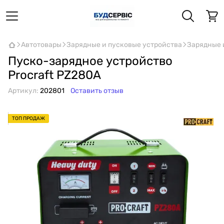
Автотовары
Зарядные и пусковые устройства
Зарядные и
Пуско-зарядное устройство
Proсraft PZ280A
Артикул:
202801
Оставить отзыв
ТОП ПРОДАЖ