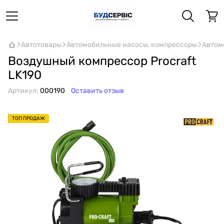
Автотовары
Автомобильные насосы, компрессоры
Автом
Воздушный компрессор Procraft
LK190
Артикул:
000190
Оставить отзыв
ТОП ПРОДАЖ