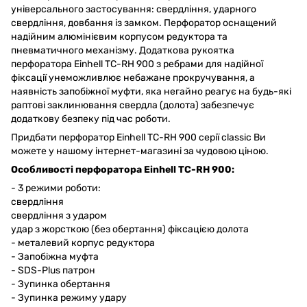
універсального застосування: свердління, ударного
свердління, довбання із замком. Перфоратор оснащений
надійним алюмінієвим корпусом редуктора та
пневматичного механізму. Додаткова рукоятка
перфоратора Einhell TC-RH 900 з ребрами для надійної
фіксації унеможливлює небажане прокручування, а
наявність запобіжної муфти, яка негайно реагує на будь-які
раптові заклинювання свердла (долота) забезпечує
додаткову безпеку під час роботи.
Придбати перфоратор Einhell TC-RH 900 серії classic Ви
можете у нашому інтернет-магазині за чудовою ціною.
Особливості перфоратора Einhell TC-RH 900:
- 3 режими роботи:
свердління
свердління з ударом
удар з жорсткою (без обертання) фіксацією долота
- металевий корпус редуктора
- Запобіжна муфта
- SDS-Plus патрон
- Зупинка обертання
- Зупинка режиму удару