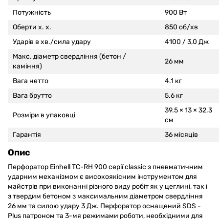
Потужність
900 Вт
Оберти х. х.
850 об/хв
Ударів в хв./сила удару
4100 / 3,0 Дж
Макс. діаметр свердління (бетон /
26 мм
каміння)
Вага нетто
4.1 кг
Вага брутто
5.6 кг
39.5 × 13 × 32.3
Розміри в упаковці
см
Гарантія
36 місяців
Опис
Перфоратор Einhell
TC-RH 900
серії classic з пневматичним
ударним механізмом є високоякісним інструментом для
майстрів при виконанні різного виду робіт як у цеглині, так і
з твердим бетоном з максимальним діаметром свердління
26 мм та силою удару 3 Дж. Перфоратор оснащений SDS -
Plus патроном та 3-мя режимами роботи, необхідними для