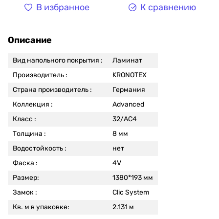
В избранное
К сравнению
Описание
Вид напольного покрытия :
Ламинат
Производитель :
KRONOTEX
Страна производитель :
Германия
Коллекция :
Advanced
Класс :
32/АС4
Толщина :
8 мм
Водостойкость :
нет
Фаска :
4V
Размер:
1380*193 мм
Замок :
Clic System
Кв. м в упаковке:
2.131 м