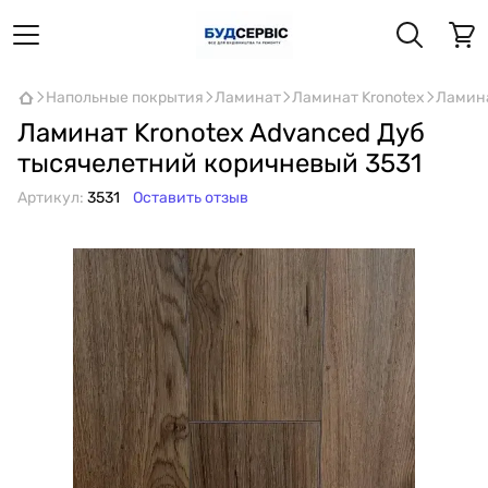
Напольные покрытия
Ламинат
Ламинат Kronotex
Ламина
Ламинат Kronotex Advanced Дуб
тысячелетний коричневый 3531
Артикул:
3531
Оставить отзыв