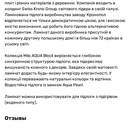
плит і різних матеріалів з деревини. Компанія входить в
холдинг Swiss Krono Group, світового лідера в своїй галузі.
Ламінована підлога виробництва заводу Кронопол
відрізняється не тільки демократичною ціною, але і високою
якістю виконання, що робить його гідною альтернативою
конкурентам. Ламінат даного виробника присутній в
кожному другому польському домі і в більш ніж 72 країнах в
усьому світі.
Колекція Milo AQUA Block вирізняється глибокою
синхронною структурою підлоги, яка підкреслює
вишуканість кожного з декорів. Завдяки своїй матовості
ламінат додасть будь-якому інтер’єру елегантності. У
колекції переважають натуральні кольори та відтінки.
Водостійка підлога із замком Aqua Pearl.
Ламінат можна використовувати для підлоги з підігрівом
(водяного типу).
Отзывы