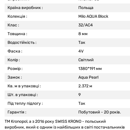
Країна виробник :
Польща
Колекція :
Milo AQUA Block
Клас :
32/АС4
Товщина :
8 мм
Водостійкість :
Так
Фаска :
4V
Колір :
Світлий
Розмір :
1380*191 мм
Замок :
Aqua Pearl
Кв. м в упаковці :
2.372 м
Шт. в упаковці :
9
Під теплу підлогу :
Так
Гарантія :
Побутовий - 20 років.
ТМ Kronopol, а з 2016 року SWISS KRONO - польський
виробник, який є одним із найбільших в світі постачальників