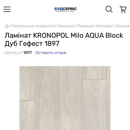
Напольные покрытия
Ламинат
Ламинат Kronopol
Ламіна
Ламінат KRONOPOL Milo AQUA Block
Дуб Гефест 1897
Артикул:
1897
Оставить отзыв