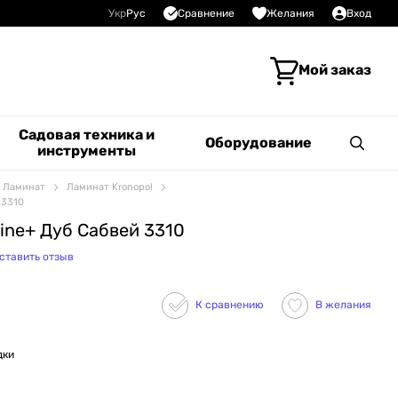
Сравнение
Укр
Рус
Желания
Вход
Мой заказ
Садовая техника и
Оборудование
инструменты
Ламинат
Ламинат Kronopol
 3310
rine+ Дуб Сабвей 3310
ставить отзыв
К сравнению
В желания
дки