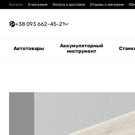
Перейти к основному контенту
Каталог
О магазине
Оплата и доставка
Отзывы о магазине
Обм
+38 093 662-45-21
Аккумуляторный
Автотовары
Станк
инструмент