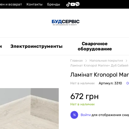
ен и возврат
Контакты
Бренды
Сварочное
и
Электроинструменты
оборудование
Главная
Напольные покрытия
Ламінат Kronopol Marine+ Дуб Сабвей
Ламінат Kronopol Ma
Нет в наличии
Артикул: 3310
О
672 грн
Нет в наличии
Войти
для отображения ски
%