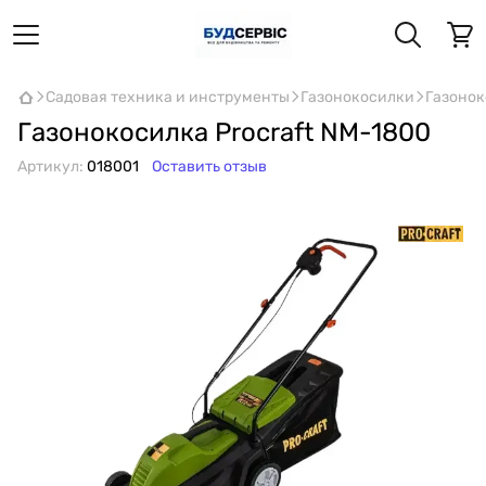
Садовая техника и инструменты
Газонокосилки
Газонок
Газонокосилка Procraft NM-1800
Артикул:
018001
Оставить отзыв