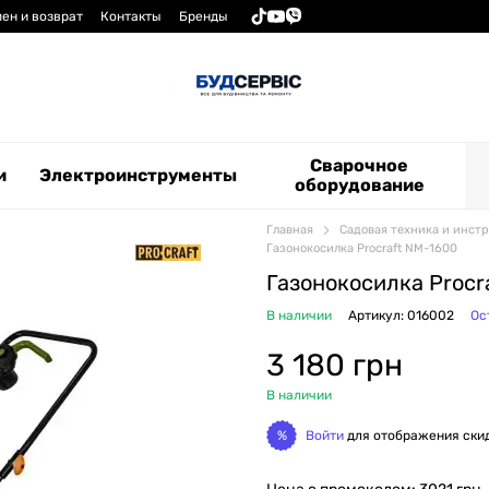
ен и возврат
Контакты
Бренды
Сварочное
и
Электроинструменты
оборудование
Главная
Садовая техника и инст
Газонокосилка Procraft NM-1600
Газонокосилка Procr
В наличии
Артикул: 016002
Ос
3 180 грн
В наличии
Войти
для отображения ски
%