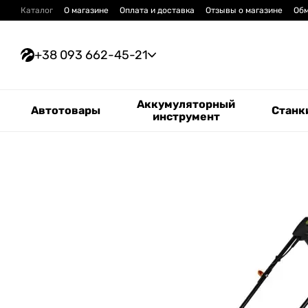
Перейти к основному контенту
Каталог
О магазине
Оплата и доставка
Отзывы о магазине
Обм
+38 093 662-45-21
Аккумуляторный
Автотовары
Станк
инструмент