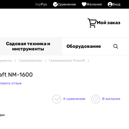
Сравнение
Укр
Рус
Желания
Вход
Мой заказ
Садовая техника и
Оборудование
инструменты
рументы
Газонокосилки
Газонокосилки Procraft
aft NM-1600
тавить отзыв
К сравнению
В желания
дки