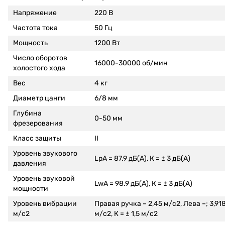
Напряжение
220 В
Частота тока
50 Гц
Мощность
1200 Вт
Число оборотов
16000-30000 об/мин
холостого хода
Вес
4 кг
Диаметр цанги
6/8 мм
Глубина
0-50 мм
фрезерования
Класс защиты
II
Уровень звукового
LpA = 87.9 дБ(А), К = ± 3 дБ(А)
давления
Уровень звуковой
LwA = 98.9 дБ(А), К = ± 3 дБ(А)
мощности
Уровень вибрации
Правая ручка – 2,45 м/с2, Лева –; 3,91
м/с2
м/с2, К = ± 1,5 м/с2