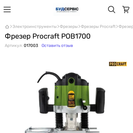
Электроинструменты
Фрезеры
Фрезеры Procraft
Фрезер
Фрезер Procraft POB1700
Артикул:
017003
Оставить отзыв