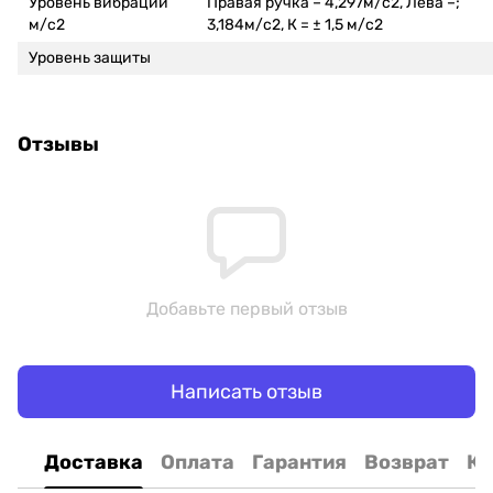
Уровень вибрации
Правая ручка – 4,297м/с2, Лева –;
м/с2
3,184м/с2, К = ± 1,5 м/с2
Уровень защиты
Отзывы
Добавьте первый отзыв
Написать отзыв
Доставка
Оплата
Гарантия
Возврат
Ко