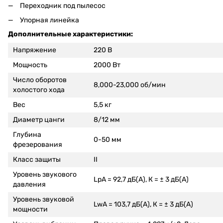
Переходник под пылесос
Упорная линейка
Дополнительные характеристики:
Напряжение
220 В
Мощность
2000 Вт
Число оборотов
8,000-23,000 об/мин
холостого хода
Вес
5,5 кг
Диаметр цанги
8/12 мм
Глубина
0-50 мм
фрезерования
Класс защиты
II
Уровень звукового
LpA = 92,7 дБ(А), К = ± 3 дБ(А)
давления
Уровень звуковой
LwA = 103,7 дБ(А), К = ± 3 дБ(А)
мощности