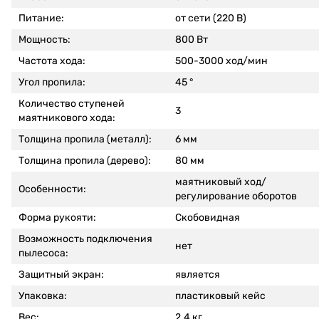
Питание:
от сети (220 В)
Мощность:
800 Вт
Частота хода:
500-3000 ход/мин
Угол пропила:
45 °
Количество ступеней
3
маятникового хода:
Толщина пропила (металл):
6 мм
Толщина пропила (дерево):
80 мм
маятниковый ход/
Особенности:
регулирование оборотов
Форма рукояти:
Скобовидная
Возможность подключения
нет
пылесоса:
Защитный экран:
является
Упаковка:
пластиковый кейс
Вес:
2.4 кг