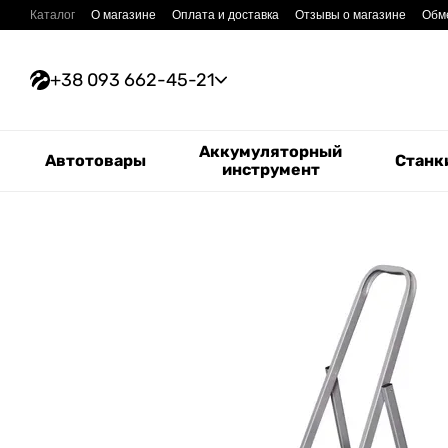
Перейти к основному контенту
Каталог
О магазине
Оплата и доставка
Отзывы о магазине
Обме
+38 093 662-45-21
Аккумуляторный
Автотовары
Станк
инструмент