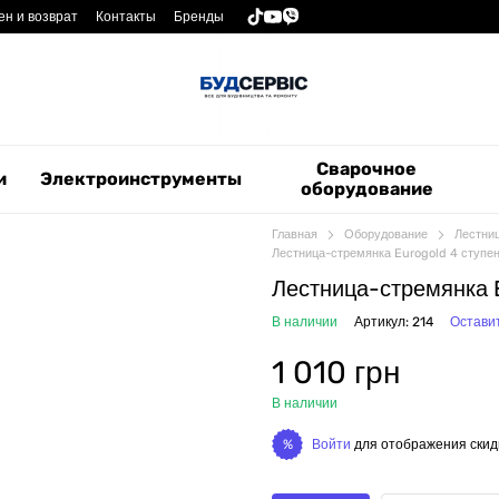
н и возврат
Контакты
Бренды
Сварочное
и
Электроинструменты
оборудование
Главная
Оборудование
Лестни
Лестница-стремянка Eurogold 4 ступен
Лестница-стремянка E
В наличии
Артикул: 214
Остави
1 010 грн
В наличии
Войти
для отображения скид
%