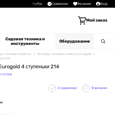
Сравнение
Укр
Рус
Желания
Вход
Мой заказ
Садовая техника и
Оборудование
инструменты
цы, стеллажи и помосты
Лестницы, стеллажи и помосты Eurogold
ьки 214
urogold 4 ступеньки 214
ть отзыв
К сравнению
В желания
ки