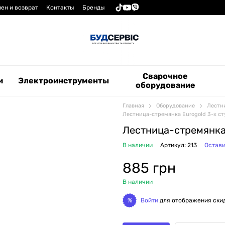
ен и возврат
Контакты
Бренды
Сварочное
и
Электроинструменты
оборудование
Главная
Оборудование
Лестн
Лестница-стремянка Eurogold 3-х ст
Лестница-стремянка 
В наличии
Артикул: 213
Остави
885 грн
В наличии
Войти
для отображения ски
%