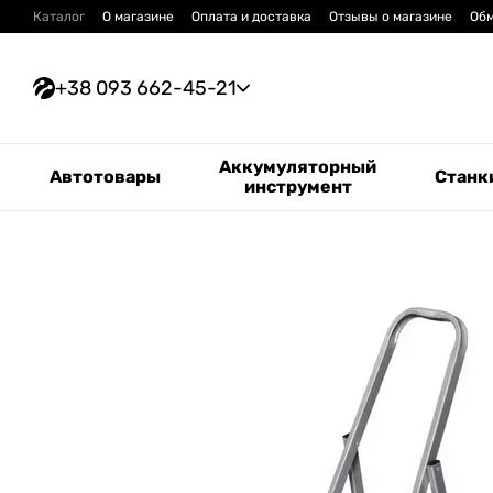
Перейти к основному контенту
Каталог
О магазине
Оплата и доставка
Отзывы о магазине
Обм
+38 093 662-45-21
Аккумуляторный
Автотовары
Станк
инструмент