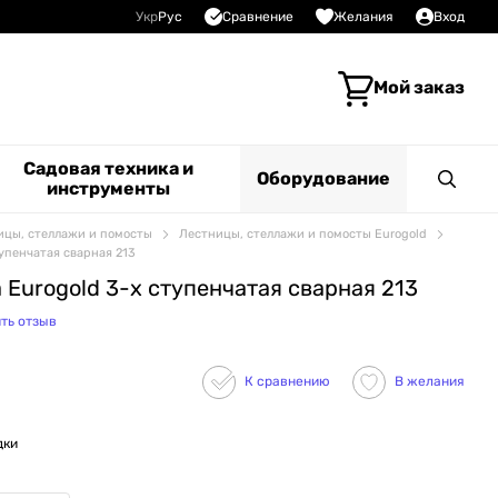
Сравнение
Укр
Рус
Желания
Вход
Мой заказ
Садовая техника и
Оборудование
инструменты
ицы, стеллажи и помосты
Лестницы, стеллажи и помосты Eurogold
упенчатая сварная 213
Eurogold 3-х ступенчатая сварная 213
ть отзыв
К сравнению
В желания
дки