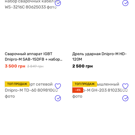
Сварочный аппарат IGBT
Дрель ударная Dnipro-M HD-
Dnipro-M SAB-15DFB + набор
120M
сварочных кабелей WS-3216C
3 500 грн
2 500 грн
3 849 грн
ТОП ПРОДАЖ
ТОП ПРОДАЖ
−4%