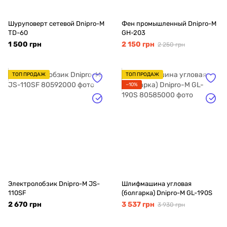
Шуруповерт сетевой Dnipro-M
Фен промышленный Dnipro-M
TD-60
GH-203
1 500 грн
2 150 грн
2 250 грн
ТОП ПРОДАЖ
ТОП ПРОДАЖ
−10%
Электролобзик Dnipro-M JS-
Шлифмашина угловая
110SF
(болгарка) Dnipro-M GL-190S
2 670 грн
3 537 грн
3 930 грн