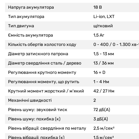
Напруга акумулятора
18 В
Тип акумулятора
Li-ion, LXT
Тип двигуна
щітковий
Ємність акумулятора
1,5 Аг
Кількість обертів холостого ходу
0 - 400 / 0 - 1.300 хв-
Діаметр затискного патрона
1,5 - 13 мм
Діаметр свердління сталь / дерево
13 / 36 мм
Регулювання крутного моменту
16 + D
Регулювання моменту, що рутить
1 - 4 Нм
Крутний момент жорсткий / м'який
42 / 27 Нм
Механічні швидкості
2
Рівень шуму: звуковий тиск
72 дБ(А)
Рівень шуму: похибка (к)
3 дБ(А)
Рівень вібрації: свердління по металу
2,5 м/сек²
Рівень вібрації: похибка (к)
1,5 м/сек²