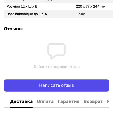
Розміри (Д х Ш х В)
220 x 79 x 244 мм
Вага відповідно до EPTA
1.6 кг
Отзывы
Добавьте первый отзыв
Написать отзыв
Доставка
Оплата
Гарантия
Возврат
Ко