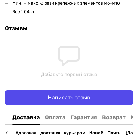
Мин. — макс. Ø рези крепежных элементов M6-M18
Вес 1.04 кг
Отзывы
Добавьте первый отзыв
Написать отзыв
Доставка
Оплата
Гарантия
Возврат
Ко
✓ Адресная доставка курьером Новой Почты (До