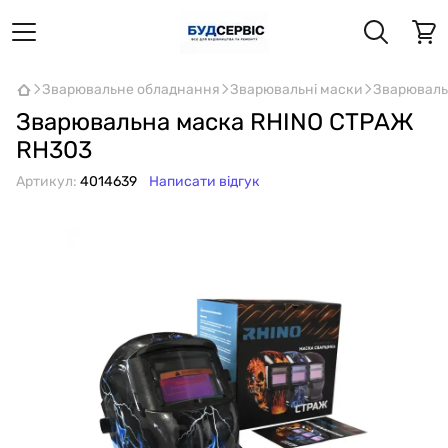
Зварювальне обладнання
Зварювальні маски
Зварюваль
Зварювальна маска RHINO СТРАЖ
RH303
Артикул:
4014639
Написати відгук