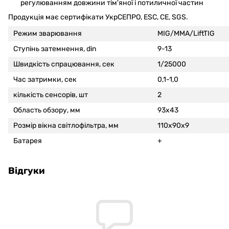
регулюванням довжини тім'яної і потиличної частин
Продукція має сертифікати УкрСЕПРО, ESC, CE, SGS.
Режим зварювання
MIG/MMA/LiftTIG
Ступінь затемнення, din
9-13
Швидкість спрацювання, сек
1/25000
Час затримки, сек
0,1-1,0
кількість сенсорів, шт
2
Область обзору, мм
93х43
Розмір вікна світлофільтра, мм
110х90х9
Батарея
+
Відгуки