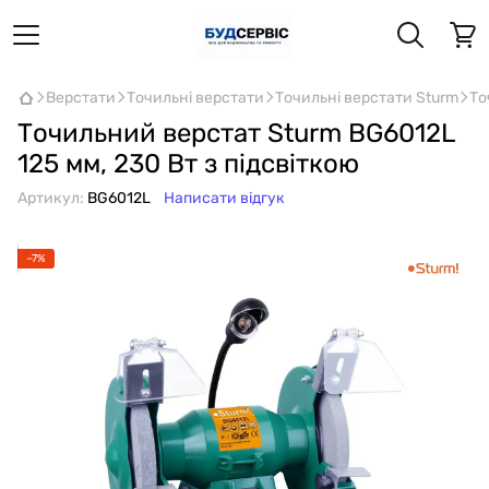
Верстати
Точильні верстати
Точильні верстати Sturm
То
Точильний верстат Sturm BG6012L
125 мм, 230 Вт з підсвіткою
Артикул:
BG6012L
Написати відгук
−7%