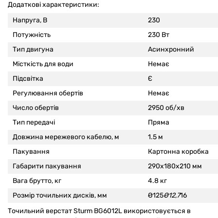
Додаткові характеристики:
Напруга, В
230
Потужність
230 Вт
Тип двигуна
Асинхронний
Місткість для води
Немає
Підсвітка
Є
Регулювання обертів
Немає
Число обертів
2950 об/хв
Тип передачі
Пряма
Довжина мережевого кабелю, м
1.5 м
Пакування
Картонна коробка
Габарити пакування
290х180х210 мм
Вага брутто, кг
4.8 кг
Розмір точильних дисків, мм
Ø125
Ø12,7
16
Точильний верстат Sturm BG6012L використовується в