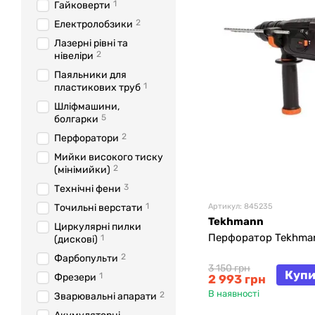
1
Гайковерти
2
Електролобзики
Лазерні рівні та
2
нівеліри
Паяльники для
1
пластикових труб
Шліфмашини,
5
болгарки
2
Перфоратори
Мийки високого тиску
2
(мінімийки)
3
Технічні фени
1
Точильні верстати
Артикул: 845235
Tekhmann
Циркулярні пилки
Перфоратор Tekhma
1
(дискові)
2
Фарбопульти
3 150 грн
Купи
1
Фрезери
2 993 грн
В наявності
2
Зварювальні апарати