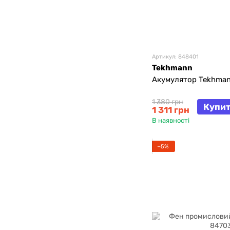
Артикул: 848401
Tekhmann
Акумулятор Tekhman
1 380 грн
Купи
1 311 грн
В наявності
−5%