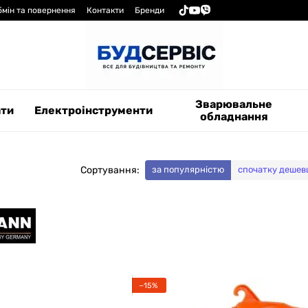
бмін та повернення
Контакти
Бренди
Зварювальне
ати
Електроінструменти
обладнання
Сортування:
за популярністю
спочатку дешев
−15%