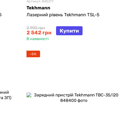
Артикул: 845271
Tekhmann
G
Лазерний рiвень Tekhmann TSL-5
2 990 грн
Купити
2 542 грн
В наявності
−5%