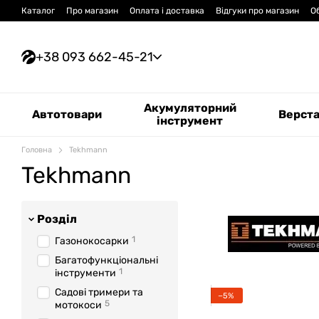
Перейти до основного контенту
Каталог
Про магазин
Оплата і доставка
Відгуки про магазин
О
+38 093 662-45-21
Акумуляторний
Автотовари
Верст
інструмент
Головна
Tekhmann
Tekhmann
Розділ
1
Газонокосарки
Багатофункціональні
1
інструменти
Садові тримери та
−5%
5
мотокоси