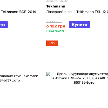
Артикул: 847653
Tekhmann
 Tekhmann BCE-2014
Лазерний рівень Tekhmann TSL-12 
6 444 грн
ти
Купити
6 122 грн
В наявності
−22%