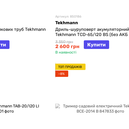
Артикул: 850186
Tekhmann
икових труб Tekhmann
Дриль-шуруповерт акумуляторни
Tekhmann TCD-65/I20 BS (без АКБ 
3 350 грн
ти
Купити
2 600 грн
В наявності
ТОП ПРОДАЖІВ
−8%