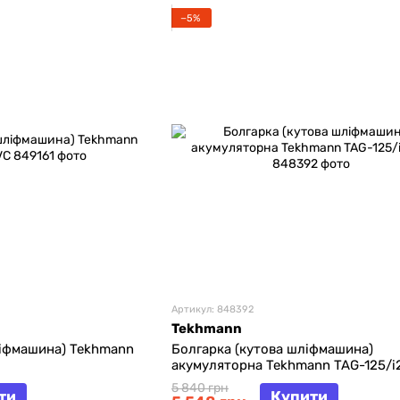
−5%
Артикул: 848392
Tekhmann
ліфмашина) Tekhmann
Болгарка (кутова шліфмашина)
акумуляторна Tekhmann TAG-125/i2
5 840 грн
ти
Купити