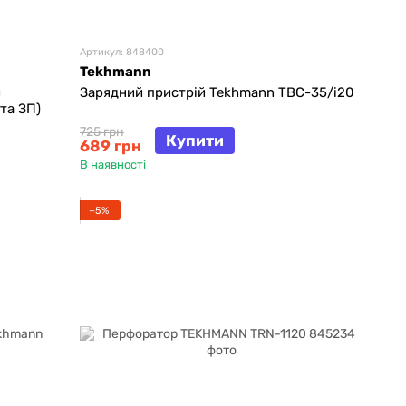
Артикул: 848400
Tekhmann
й
Зарядний пристрій Tekhmann TBC-35/i20
та ЗП)
725 грн
Купити
689 грн
В наявності
−5%