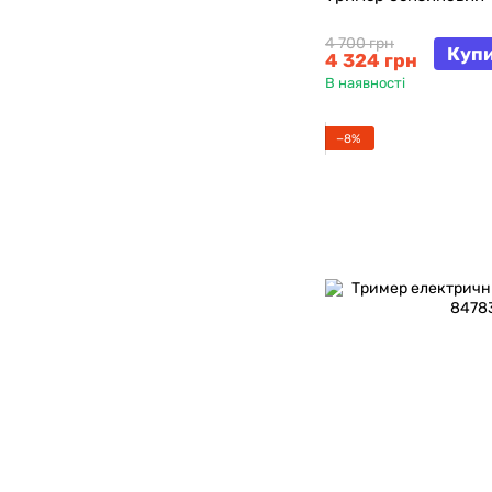
4 700 грн
Куп
4 324 грн
В наявності
−8%