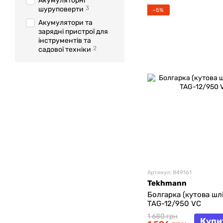
Акумуляторні
3
шуруповерти
−5%
Акумулятори та
зарядні пристрої для
інструментів та
2
садової техніки
Артикул: 849161
Tekhmann
Болгарка (кутова ш
TAG-12/950 VC
1 680 грн
Купи