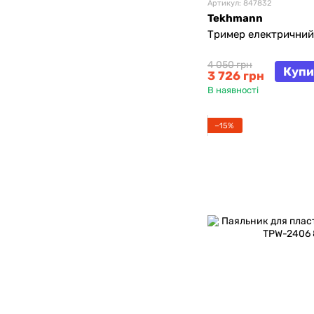
Артикул: 847832
Tekhmann
Тример електричний
4 050 грн
Купи
3 726 грн
В наявності
−15%