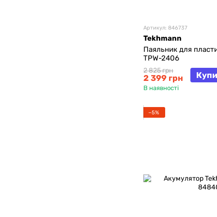
Артикул: 846737
Tekhmann
Паяльник для пласт
TPW-2406
2 825 грн
Купи
2 399 грн
В наявності
−5%