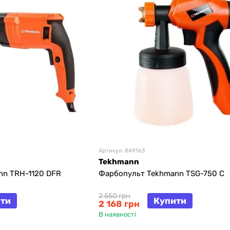
Артикул: 849163
Tekhmann
nn TRH-1120 DFR
Фарбопульт Tekhmann TSG-750 C
2 550 грн
ти
Купити
2 168 грн
В наявності