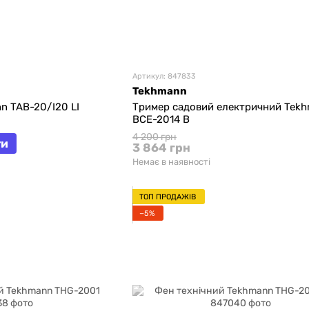
Артикул: 847833
Tekhmann
n TAB-20/I20 LI
Тример садовий електричний Tek
BCE-2014 В
4 200 грн
ти
3 864 грн
Немає в наявності
ТОП ПРОДАЖІВ
−5%