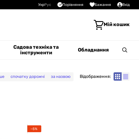
Порівняння
Укр
Рус
Бажання
Вхід
Мій кошик
Садова техніка та
Обладнання
інструменти
Відображення:
ше
спочатку дорожчі
за назвою
−5%