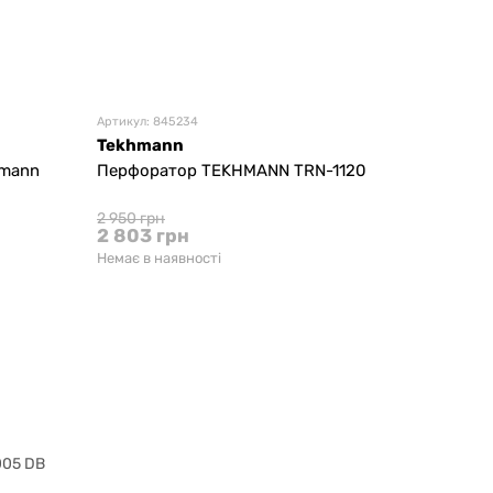
Артикул: 845234
Tekhmann
hmann
Перфоратор TEKHMANN TRN-1120
2 950 грн
2 803 грн
Немає в наявності