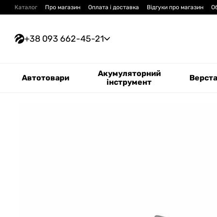
Перейти до основного контенту
Каталог
Про магазин
Оплата і доставка
Відгуки про магазин
О
+38 093 662-45-21
Акумуляторний
Автотовари
Верст
інструмент