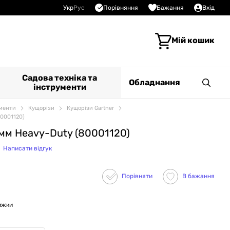
Порівняння
Укр
Рус
Бажання
Вхід
Мій кошик
Садова техніка та
Обладнання
інструменти
ументи
Кущорізи
Кущорізи Gartner
80001120)
 мм Heavy-Duty (80001120)
Написати відгук
Порівняти
В бажання
ижки