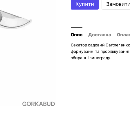
Купити
Замовит
Опис
Доставка
Опла
Секатор садовий Gartner вико
формуванні та проріджуванні
збиранні винограду.