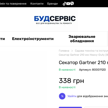
бмін та повернення
Контакти
Бренди
Зварювальне
ати
Електроінструменти
обладнання
Головна
Садова техніка та інстр
Секатор Gartner 210 мм Heavy-Duty (
Секатор Gartner 210
В наявності
Артикул: 80001120
338 грн
В наявності
Увійти
для відображення зн
%