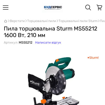
Верстати
Торцювальні пили
Торцювальні пили Sturm
Пи
Пила торцювальна Sturm MS55212
1600 Вт, 210 мм
Артикул:
MS55212
Написати відгук