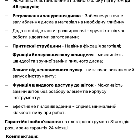
Можливість встановлення пильного блоку під кутом
до
45 градусів
;
Регулювання занурення диска
- Забезпечує точне
заглиблення диска в матеріал на необхідну глибину;
Додаткові підставки-розширювачі – зручність під час
роботи з довгими заготовками;
Притискні струбцини
- Надійна фіксація заготівлі;
Функція блокування валу шпинделя
– можливість
швидкої та зручної заміни пильного диска;
Захист від ненавмисного пуску
- виключає випадковий
запуск інструменту;
Функція швидкого доступу до щіток
- Можливість
заміни щіток без розбору елементів корпусу
інструменту;
Ефективне пиловідведення – сприяє мінімальній
кількості пилу при роботі.
Гарантійні зобов'язання:
на електроінструмент Sturm діє
розширена гарантія 24 місяці.
​
Комплектація: