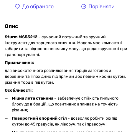
До обраного
Порівняти
Опис
Sturm MS55212
– сучасний потужний та зручний
інструмент для торцевого пиляння. Модель має компактні
габарити та відносно невелику масу, що додає зручності при
транспортуванні.
Призначення:
для високоточного розпилювання торців заготовок з
деревини та її похідних під прямим або певним косим кутом,
різання торців під кутом.
Особливості:
Міцна лита станина
– забезпечує стійкість пильного
блоку до вібрацій, що позитивно впливає на точність
різання;
Поворотний опорний стіл
- дозволяє робити різ під
кутом до 45 градусів, як ліворуч, так і праворуч;