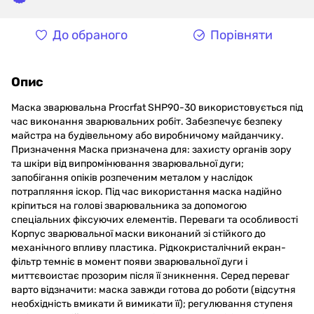
До обраного
Порівняти
Опис
Маска зварювальна Procrfat SHP90-30 використовується під
час виконання зварювальних робіт. Забезпечує безпеку
майстра на будівельному або виробничому майданчику.
Призначення Маска призначена для: захисту органів зору
та шкіри від випромінювання зварювальної дуги;
запобігання опіків розпеченим металом у наслідок
потрапляння іскор. Під час використання маска надійно
кріпиться на голові зварювальника за допомогою
спеціальних фіксуючих елементів. Переваги та особливості
Корпус зварювальної маски виконаний зі стійкого до
механічного впливу пластика. Рідкокристалічний екран-
фільтр темніє в момент появи зварювальної дуги і
миттєвоистає прозорим після її зникнення. Серед переваг
варто відзначити: маска завжди готова до роботи (відсутня
необхідність вмикати й вимикати її); регулювання ступеня