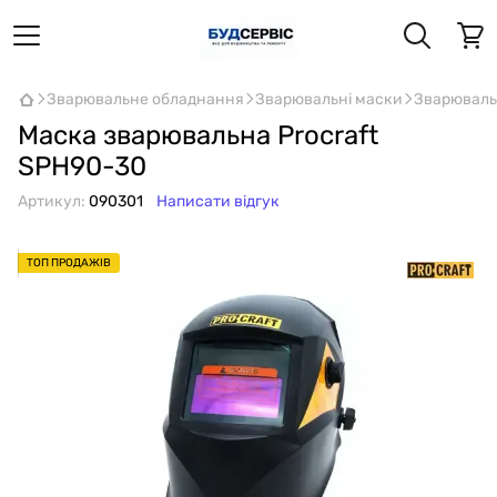
Зварювальне обладнання
Зварювальні маски
Зварювальн
Маска зварювальна Procraft
SPH90-30
Артикул:
090301
Написати відгук
ТОП ПРОДАЖІВ