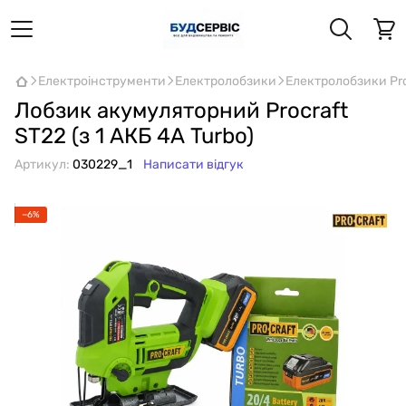
Електроінструменти
Електролобзики
Електролобзики Pro
Лобзик акумуляторний Procraft
ST22 (з 1 АКБ 4А Turbo)
Артикул:
030229_1
Написати відгук
−6%