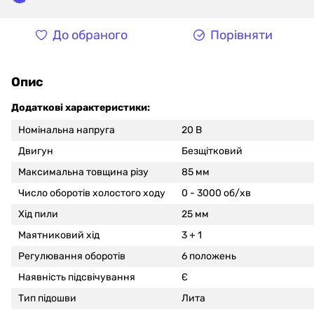
До обраного
Порівняти
Опис
Додаткові характеристики:
Номінальна напруга
20 В
Двигун
Безщітковий
Максимальна товщина різу
85 мм
Число оборотів холостого ходу
0 - 3000 об/хв
Хід пили
25 мм
Маятниковий хід
3 + 1
Регулювання оборотів
6 положень
Наявність підсвічування
Є
Тип підошви
Лита