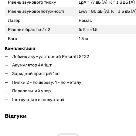
Рівень звукового тиску
LpA = 77 дБ (А), К = ± 3 дБ (А)
Рівень звукової потужності
LwA = 80 дБ (А), К = ± 3 дБ (А
Лазер
Немає
Рівень вібрації м / с2
5; K = ±1,5
Вага
1,5 кг
Kомплектація
Лобзик акумуляторний Procraft ST22
Акумулятор 4А 1шт
Зарядний пристрій 1шт
Пилки 2 - по дереву, 1 - по металу
Паралельний упор
Інструкція з експлуатації
Відгуки