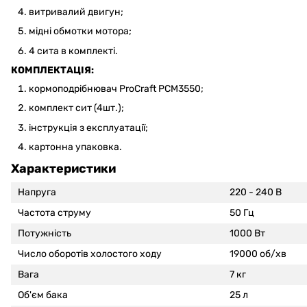
витривалий двигун;
мідні обмотки мотора;
4 сита в комплекті.
КОМПЛЕКТАЦІЯ:
кормоподрібнювач ProCraft PCM3550;
комплект сит (4шт.);
інструкція з експлуатації;
картонна упаковка.
Характеристики
Напруга
220 - 240 В
Частота струму
50 Гц
Потужність
1000 Вт
Число оборотів холостого ходу
19000 об/хв
Вага
7 кг
Об'єм бака
25 л