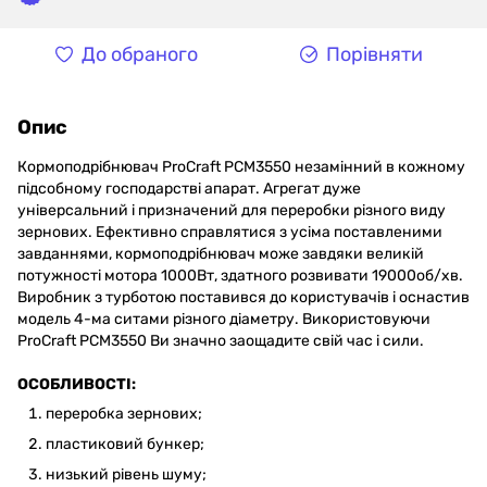
До обраного
Порівняти
Опис
Кормоподрібнювач ProCraft PCM3550 незамінний в кожному
підсобному господарстві апарат. Агрегат дуже
універсальний і призначений для переробки різного виду
зернових. Ефективно справлятися з усіма поставленими
завданнями, кормоподрібнювач може завдяки великій
потужності мотора 1000Вт, здатного розвивати 19000об/хв.
Виробник з турботою поставився до користувачів і оснастив
модель 4-ма ситами різного діаметру. Використовуючи
ProCraft PCM3550 Ви значно заощадите свій час і сили.
ОСОБЛИВОСТІ:
переробка зернових;
пластиковий бункер;
низький рівень шуму;