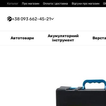
Перейти до основного контенту
Каталог
Про магазин
Оплата і доставка
Відгуки про магазин
О
+38 093 662-45-21
Акумуляторний
Автотовари
Верст
інструмент