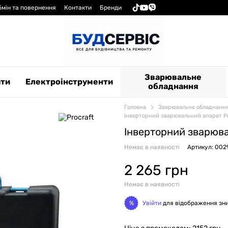
бмін та повернення
Контакти
Бренди
Зварювальне
ати
Електроінструменти
обладнання
Головна
Зварювальне обладнанн
Інверторний зварювальний апарат Pr
Інверторний зварюва
Немає в наявності
Артикул: 002
2 265 грн
Немає в наявності
Увійти
для відображення зн
%