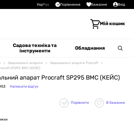
Порівняння
Укр
Рус
Бажання
Вхід
Мій кошик
Садова техніка та
Обладнання
інструменти
я
Зварювальні апарати
Зварювальні апарати Procraft
ocraft SP295 ВМС (КЕЙС)
льний апарат Procraft SP295 ВМС (КЕЙС)
953
Написати відгук
Порівняти
В бажання
ижки