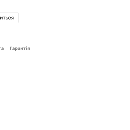
виться
та
Гарантія