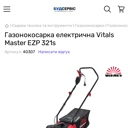
Садова техніка та інструменти
Газонокосарки
Газонокоса
Газонокосарка електрична Vitals
Master EZP 321s
Артикул:
40307
Написати відгук