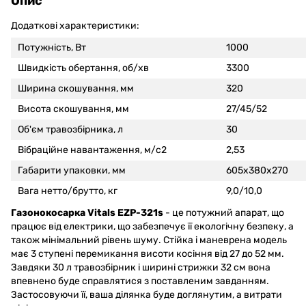
Опис
Додаткові характеристики:
Потужність, Вт
1000
Швидкість обертання, об/хв
3300
Ширина скошування, мм
320
Висота скошування, мм
27/45/52
Об'єм травозбірника, л
30
Вібраційне навантаження, м/c2
2,53
Габарити упаковки, мм
605х380х270
Вага нетто/брутто, кг
9,0/10,0
Газонокосарка Vitals EZP-321s
- це потужний апарат, що
працює від електрики, що забезпечує її екологічну безпеку, а
також мінімальний рівень шуму. Стійка і маневрена модель
має 3 ступені перемикання висоти косіння від 27 до 52 мм.
Завдяки 30 л травозбірник і ширині стрижки 32 см вона
впевнено буде справлятися з поставленим завданням.
Застосовуючи її, ваша ділянка буде доглянутим, а витрати